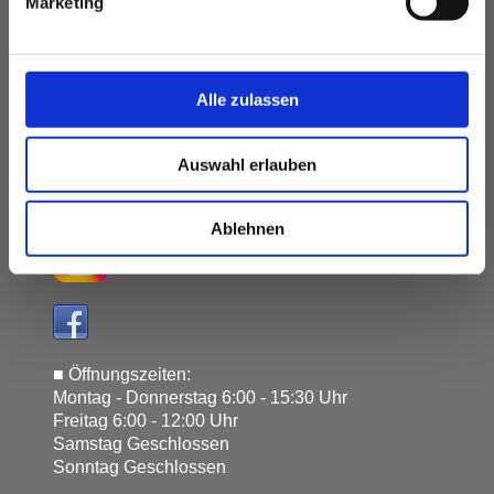
Lindenstr.
12
Marketing
27419
Sittensen
Kontakt:
Alle zulassen
■ Tel: 04282-1459
■
Mobil: 0160-27 96 274
Auswahl erlauben
■ Fax: 04282-3331
■ Email: info[at]tischlerei-harms.de
Ablehnen
■
Öffnungszeiten:
Montag - D
onnerstag 6:00 - 15:30 Uhr
Freitag 6:00 - 12:00 Uhr
Samstag Geschlossen
Sonntag
Geschlossen