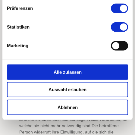
der betroffenen Person das Recht zu, unter
Präferenzen
Berücksichtigung der Zwecke der Verarbeitung, die
Vervollständigung unvollständiger personenbezogener
Daten — auch mittels einer ergänzenden Erklärung —
Statistiken
zu verlangen. Möchte eine betroffene Person dieses
Berichtigungsrecht in Anspruch nehmen, kann sie sich
hierzu jederzeit an einen Mitarbeiter des für die
Marketing
Verarbeitung Verantwortlichen wenden.
d) Recht auf Löschung (Recht auf Vergessen
werden)
Jede von der Verarbeitung personenbezogener Daten
Alle zulassen
betroffene Person hat das vom Europäischen
Richtlinien- und Verordnungsgeber gewährte Recht, von
dem Verantwortlichen zu verlangen, dass die sie
Auswahl erlauben
betreffenden personenbezogenen Daten unverzüglich
gelöscht werden, sofern einer der folgenden Gründe
zutrifft und soweit die Verarbeitung nicht erforderlich ist:
Ablehnen
Die personenbezogenen Daten wurden für solche
Zwecke erhoben oder auf sonstige Weise verarbeitet, für
welche sie nicht mehr notwendig sind.
Die betroffene
Person widerruft ihre Einwilligung, auf die sich die