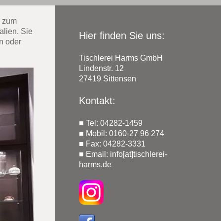
s zum
alien. Sie
Hier finden Sie uns:
n oder
Tischlerei Harms GmbH
Lindenstr.
12
27419
Sittensen
Kontakt:
■ Tel: 04282-1459
■
Mobil: 0160-27 96 274
■ Fax: 04282-3331
■ Email: info[at]tischlerei-
harms.de