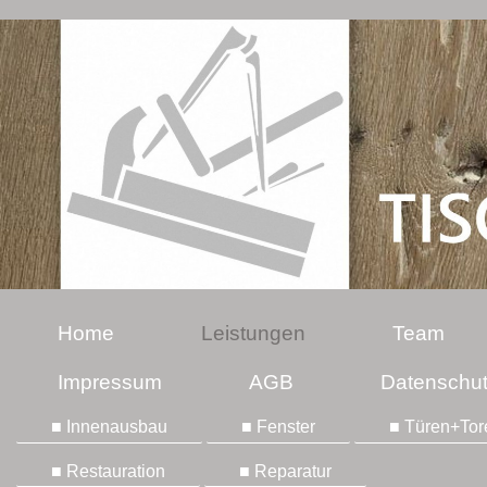
Home
Leistungen
Team
Impressum
AGB
Datenschu
■ Innenausbau
■ Fenster
■ Türen+Tor
■ Restauration
■ Reparatur