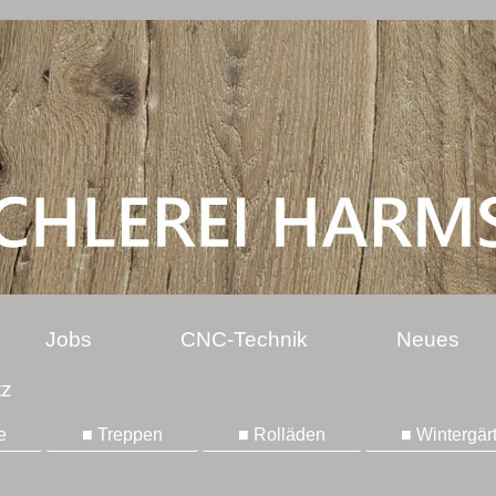
Jobs
CNC-Technik
Neues
tz
e
■ Treppen
■ Rolläden
■ Wintergär